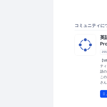
コミュニティに
英語
Pro
25
【M
ティ
語の
この
さん