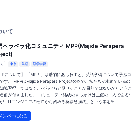
ついて
ペラペラ化コミュニティ MPP(Majide Perapera
ject)
5人
東京
英語
語学学習
PPについて】 「MPP 」は端的にあらわすと、英語学習について学ぶ
です。 MPPはMajide Perapera Projectの略で、私たちが求めている
知識習得」ではなく、ぺらぺらと話せることが目的ではないかというこ
名前が付きました。 コミュニティ結成のきっかけは主催の一人である
が「ITエンジニアのゼロから始める英語勉強法」という本を出...
メンバーになる