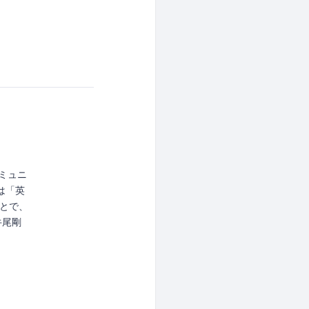
コミュニ
のは「英
とで、
牛尾剛