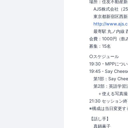
場所：住友不動産新
AJS株式会社（25
東京都新宿区西新宿
http://www.ajs.c
最寄駅 丸ノ内線 
会費：1000円（
募集：15名
○スケジュール
19:30 - MPPにつ
19:45 - Say Che
第1部：Say Chees
第2部：英語学習
＋使える写真撮影
21:30 セッション
※構成は当日変更す
【話し手】
真鍋薫子