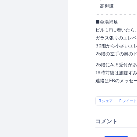
高柳謙
－－－－－－－－－
■会場補足
ビル１Fに着いたら
ガラス張りのエレベ
30階から小さいエ
25階の左手の奥の
25階にAJS受付が
19時前後は施錠ず
連絡はFBのメッセ
シェア
ツイート
コメント